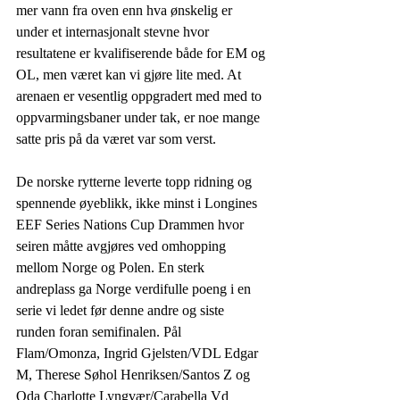
mer vann fra oven enn hva ønskelig er 
under et internasjonalt stevne hvor 
resultatene er kvalifiserende både for EM og 
OL, men været kan vi gjøre lite med. At 
arenaen er vesentlig oppgradert med med to 
oppvarmingsbaner under tak, er noe mange 
satte pris på da været var som verst.
De norske rytterne leverte topp ridning og 
spennende øyeblikk, ikke minst i Longines 
EEF Series Nations Cup Drammen hvor 
seiren måtte avgjøres ved omhopping 
mellom Norge og Polen. En sterk 
andreplass ga Norge verdifulle poeng i en 
serie vi ledet før denne andre og siste 
runden foran semifinalen. Pål 
Flam/Omonza, Ingrid Gjelsten/VDL Edgar 
M, Therese Søhol Henriksen/Santos Z og 
Oda Charlotte Lyngvær/Carabella Vd 