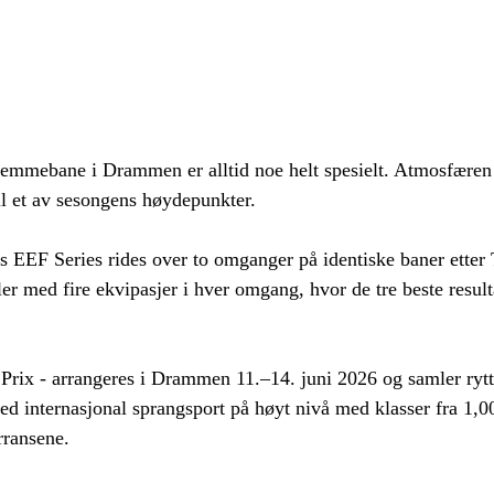
jemmebane i Drammen er alltid noe helt spesielt. Atmosfæren
til et av sesongens høydepunkter.
 EEF Series rides over to omganger på identiske baner etter
ler med fire ekvipasjer i hver omgang, hvor de tre beste resulta
ix - arrangeres i Drammen 11.–14. juni 2026 og samler rytte
ed internasjonal sprangsport på høyt nivå med klasser fra 1,00
rransene.