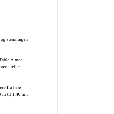
 og stemningen 
 Table A mot 
tene teller i 
re fra hele 
 m til 1,40 m i 