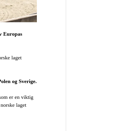
av Europas 
rske laget 
Polen og Sverige.
som er en viktig 
 norske laget 