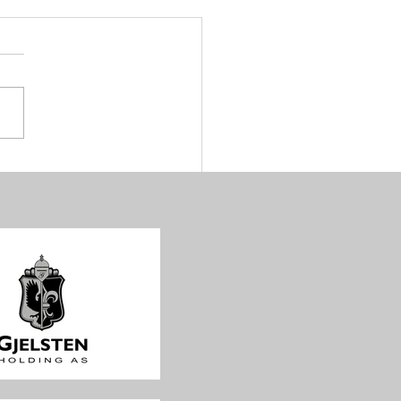
 dager igjen til EEF
GINES NATIONS CUP på
ten Arena