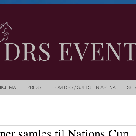
SKJEMA
PRESSE
OM DRS / GJELSTEN ARENA
SPI
ner samles til Nations Cup