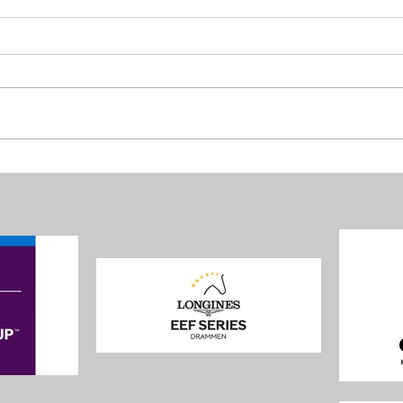
Ny starttid for Longines EEF
Kun 5
Nations Cup
LON
Gjels