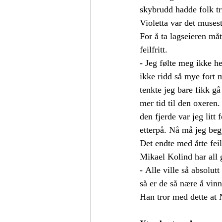
skybrudd hadde folk tr
Violetta var det muses
For å ta lagseieren måt
feilfritt.
- Jeg følte meg ikke hel
ikke ridd så mye fort 
tenkte jeg bare fikk gå
mer tid til den oxeren. 
den fjerde var jeg lit
etterpå. Nå må jeg beg
Det endte med åtte fei
Mikael Kolind har all 
- 
Alle ville så absolut
så er de så nære å vinn
Han tror med dette at N