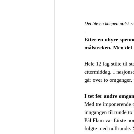
Det ble en knepen polsk s
.
Etter en uhyre spenn
målstreken. Men det 
Hele 12 lag stilte til 
ettermiddag. I nasjonso
går over to omganger
I tet før andre omga
Med tre imponerende og
inngangen til runde to
Pål Flam var første no
fulgte med nullrunde. S