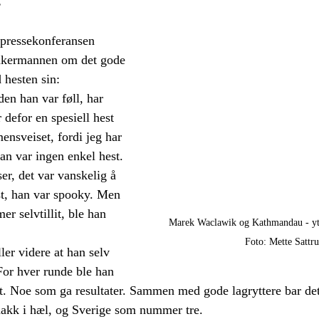
s
pressekonferansen 
ankermannen om det gode 
 hesten sin:
den han var føll, har 
 defor en spesiell hest 
ensveiset, fordi jeg har 
an var ingen enkel hest. 
er, det var vanskelig å 
t, han var spooky. Men 
er selvtillit, ble han 
Marek Waclawik og Kathmandau - yter
Foto: Mette Sattr
er videre at han selv 
For hver runde ble han 
. Noe som ga resultater. Sammen med gode lagryttere bar det 
hakk i hæl, og Sverige som nummer tre.