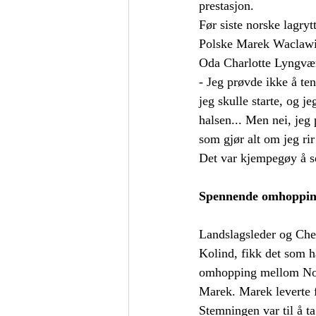
prestasjon. 
Før siste norske lagryt
Polske Marek Waclawik
Oda Charlotte Lyngvær 
- Jeg prøvde ikke å ten
jeg skulle starte, og je
halsen... Men nei, jeg
som gjør alt om jeg rir
Det var kjempegøy å se
Spennende omhoppi
Landslagsleder og Che
Kolind, fikk det som ha
omhopping mellom Nor
Marek. Marek leverte fe
Stemningen var til å ta 