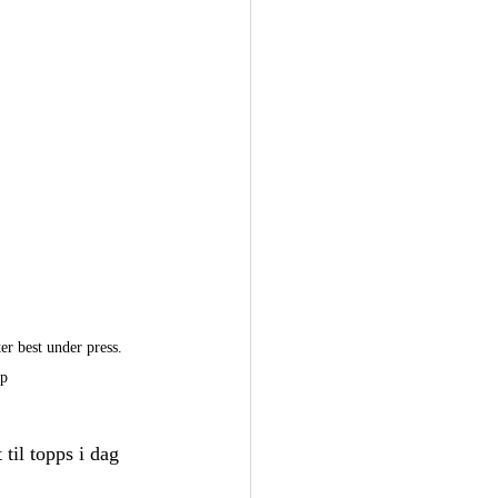
 best under press. 
up
til topps i dag 