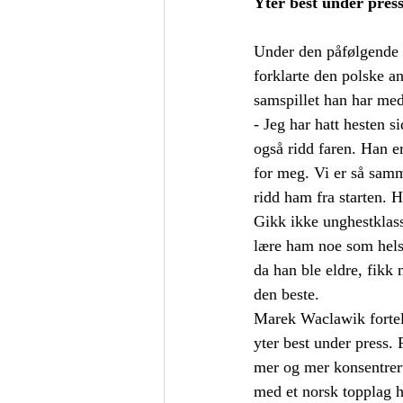
Yter best under pres
Under den påfølgende 
forklarte den polske 
samspillet han har med
- Jeg har hatt hesten si
også ridd faren. Han er
for meg. Vi er så samm
ridd ham fra starten. H
Gikk ikke unghestklass
lære ham noe som hels
da han ble eldre, fikk m
den beste.
Marek Waclawik fortell
yter best under press. 
mer og mer konsentrert
med et norsk topplag 