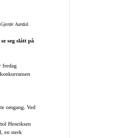
 Gjerde Aardal.
e seg slått på 
r fredag 
g konkurransen 
rste omgang. Ved 
øhol Henriksen 
, en sterk 