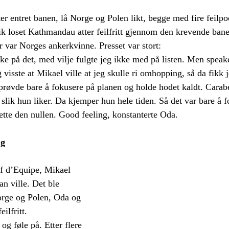
ter entret banen, lå Norge og Polen likt, begge med fire feilp
 loset Kathmandau atter feilfritt gjennom den krevende bane
var Norges ankerkvinne. Presset var stort:
ke på det, med vilje fulgte jeg ikke med på listen. Men speaker
g visste at Mikael ville at jeg skulle ri omhopping, så da fikk j
 prøvde bare å fokusere på planen og holde hodet kaldt. Carabe
 slik hun liker. Da kjemper hun hele tiden. Så det var bare å f
tte den nullen. Good feeling, konstanterte Oda.
ng
f d’Equipe, Mikael 
n ville. Det ble 
ge og Polen, Oda og 
ilfritt. 
og føle på. Etter flere 