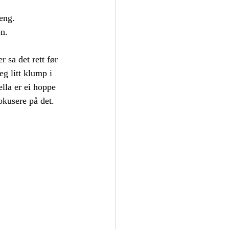
oeng.
n.
 sa det rett før 
eg litt klump i 
lla er ei hoppe 
okusere på det. 