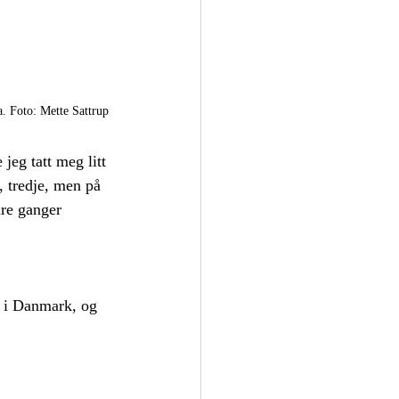
a. Foto: Mette Sattrup
jeg tatt meg litt 
e, tredje, men på 
dre ganger 
t i Danmark, og 