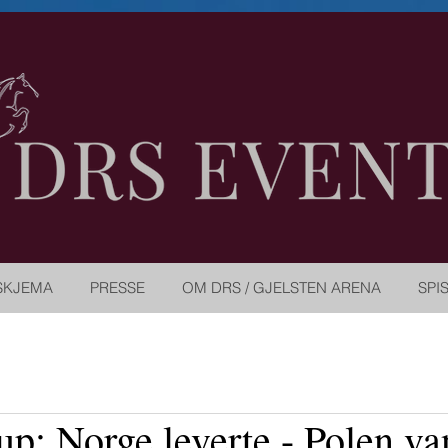
SKJEMA
PRESSE
OM DRS / GJELSTEN ARENA
SPI
p: Norge leverte - Polen va