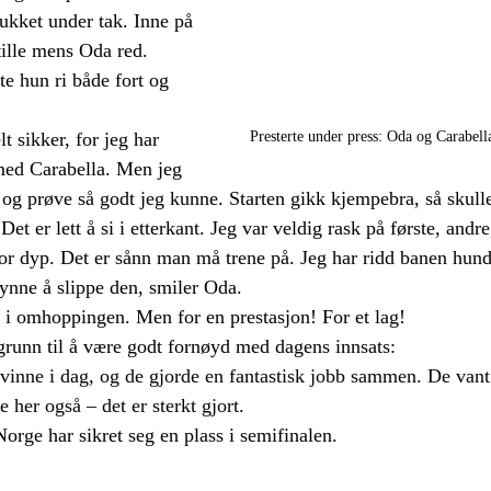
ukket under tak. Inne på 
tille mens Oda red. 
te hun ri både fort og 
Presterte under press: Oda og Carabell
t sikker, for jeg har 
med Carabella. Men jeg 
 og prøve så godt jeg kunne. Starten gikk kjempebra, så skulle 
Det er lett å si i etterkant. Jeg var veldig rask på første, andr
t for dyp. Det er sånn man må trene på. Jeg har ridd banen hun
ynne å slippe den, smiler Oda. 
l i omhoppingen. Men for en prestasjon! For et lag!
grunn til å være godt fornøyd med dagens innsats:
t vinne i dag, og de gjorde en fantastisk jobb sammen. De van
e her også – det er sterkt gjort.
orge har sikret seg en plass i semifinalen.