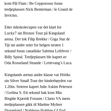
kom Pål Flam / Be Cepporosso foran 
tredjeplassen Nick Benterman / le Grand de 
Invictus.
Etter rideskolecupen var det klart for 
Lucky7 sin Bronze Tour på Kingsland 
arena. Der tok Filip Brekke / Giga Star de 
Tiji sin andre seier for helgen nesten 1 
sekund foran canadiske Sabrina Lefebvre / 
Billy Spiral. Tredjeplassen ble kapret av 
Oda Rosseland Strande / Lertevang’s Luca.
Kingslands arenas andre klasse var Hööks 
sin Silver Small Tour der hinderhøyden var 
1.20m. Seieren kapret Julie Askim Petersen 
/ Gerlina S. Ett sekund bak kom Mia 
Birgitte Kjærnli Fossum / Clario VA mens 
tredjeplassen gikk til Martine Myhrer 
Dyngeland / Noblesse-Noblige GI Fvd.