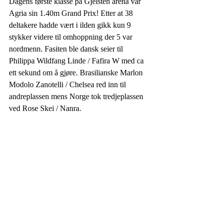
Dagens første klasse på Gjelsten arena var 
Agria sin 1.40m Grand Prix! Etter at 38 
deltakere hadde vært i ilden gikk kun 9 
stykker videre til omhoppning der 5 var 
nordmenn. Fasiten ble dansk seier til 
Philippa Wildfang Linde / Fafira W med ca 
ett sekund om å gjøre. Brasilianske Marlon 
Modolo Zanotelli / Chelsea red inn til 
andreplassen mens Norge tok tredjeplassen 
ved Rose Skei / Nanra.