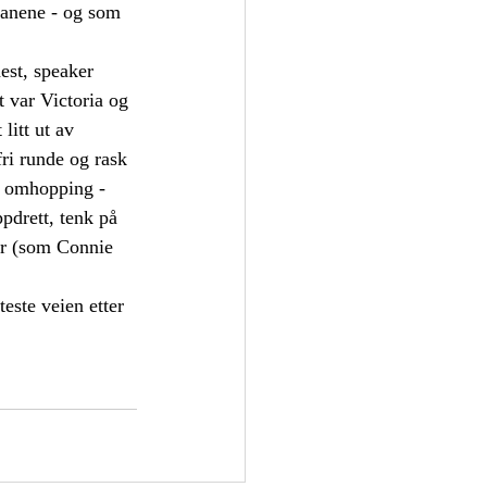
banene - og som 
est, speaker 
t var Victoria og 
litt ut av 
fri runde og rask 
e omhopping - 
pdrett, tenk på 
er (som Connie 
este veien etter 