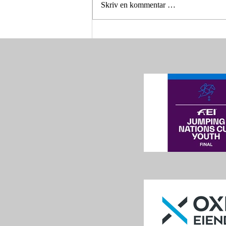
Skriv en kommentar …
Norge vant Nations Cup på
hjemmebane