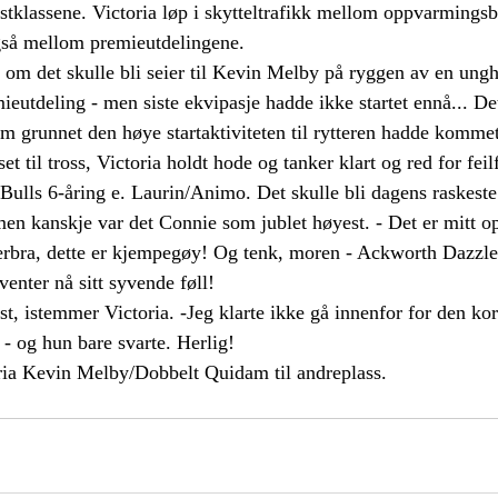
stklassene. Victoria løp i skytteltrafikk mellom oppvarmings
også mellom premieutdelingene. 
 om det skulle bli seier til Kevin Melby på ryggen av en ungh
ieutdeling - men siste ekvipasje hadde ikke startet ennå... De
m grunnet den høye startaktiviteten til rytteren hadde kommet 
et til tross, Victoria holdt hode og tanker klart og red for feil
ulls 6-åring e. Laurin/Animo. Det skulle bli dagens raskest
men kanskje var det Connie som jublet høyest. - Det er mitt op
perbra, dette er kjempegøy! Og tenk, moren - Ackworth Dazzl
 venter nå sitt syvende føll! 
t, istemmer Victoria. -Jeg klarte ikke gå innenfor for den kort
t - og hun bare svarte. Herlig! 
ria Kevin Melby/Dobbelt Quidam til andreplass.