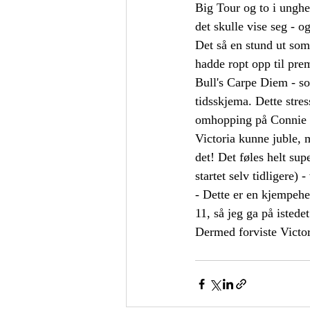
Big Tour og to i unghe
det skulle vise seg - 
Det så en stund ut som
hadde ropt opp til prem
Bull's Carpe Diem - so
tidsskjema. Dette stress
omhopping på Connie B
Victoria kunne juble, 
det! Det føles helt su
startet selv tidligere) -
- Dette er en kjempehes
11, så jeg ga på istede
Dermed forviste Victo