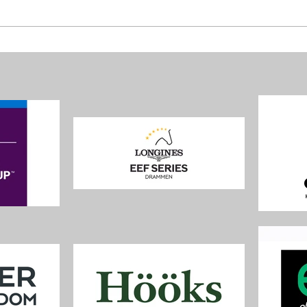
Ny starttid for Longines EEF
Kun 5
Nations Cup
LON
Gjels