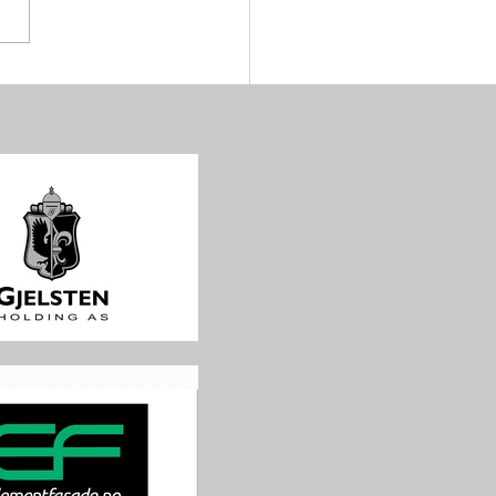
 dager igjen til EEF
GINES NATIONS CUP på
ten Arena