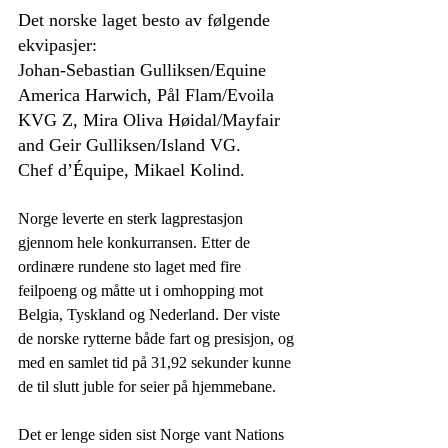
Det norske laget besto av følgende 
ekvipasjer:
Johan-Sebastian Gulliksen/Equine 
America Harwich, Pål Flam/Evoila 
KVG Z, Mira Oliva Høidal/Mayfair 
and Geir Gulliksen/Island VG. 
Chef d’Équipe, Mikael Kolind.
Norge leverte en sterk lagprestasjon 
gjennom hele konkurransen. Etter de 
ordinære rundene sto laget med fire 
feilpoeng og måtte ut i omhopping mot 
Belgia, Tyskland og Nederland. Der viste 
de norske rytterne både fart og presisjon, og 
med en samlet tid på 31,92 sekunder kunne 
de til slutt juble for seier på hjemmebane.
Det er lenge siden sist Norge vant Nations 