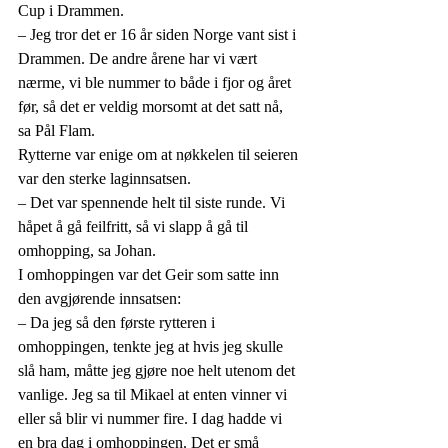
Cup i Drammen.
– Jeg tror det er 16 år siden Norge vant sist i 
Drammen. De andre årene har vi vært 
nærme, vi ble nummer to både i fjor og året 
før, så det er veldig morsomt at det satt nå, 
sa Pål Flam.
Rytterne var enige om at nøkkelen til seieren 
var den sterke laginnsatsen.
– Det var spennende helt til siste runde. Vi 
håpet å gå feilfritt, så vi slapp å gå til 
omhopping, sa Johan.
I omhoppingen var det Geir som satte inn 
den avgjørende innsatsen:
– Da jeg så den første rytteren i 
omhoppingen, tenkte jeg at hvis jeg skulle 
slå ham, måtte jeg gjøre noe helt utenom det 
vanlige. Jeg sa til Mikael at enten vinner vi 
eller så blir vi nummer fire. I dag hadde vi 
en bra dag i omhoppingen. Det er små 