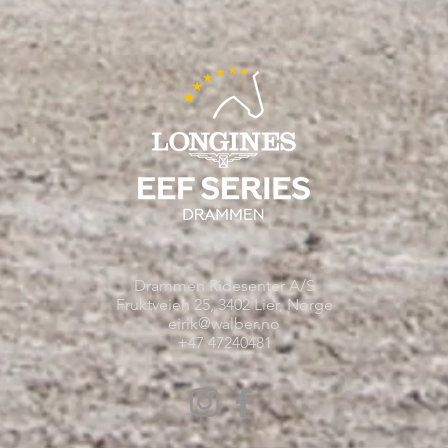
Drammen Ridesenter A/S
Fruktveien 25, 3402 Lier, Norge
eirik@walber.no
+47 47240481