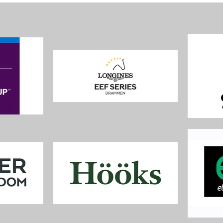
Nations Cup
LON
Gjels