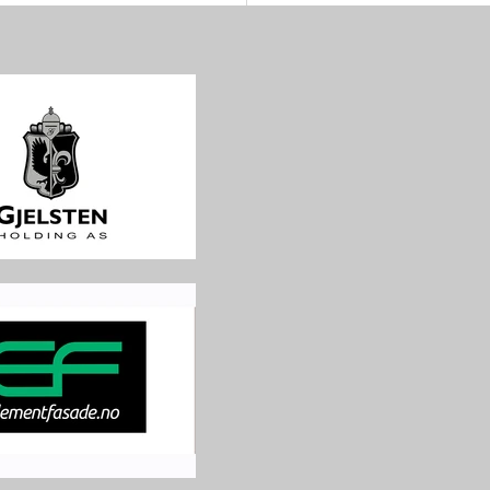
GINES NATIONS CUP på
ten Arena