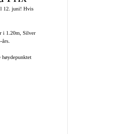
l 12. juni! Hvis 
 i 1.20m, Silver 
-års.
te høydepunktet 