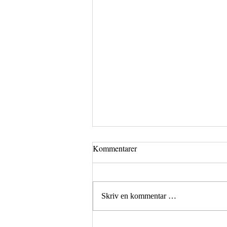
Kommentarer
Skriv en kommentar …
Norge vant Nations Cup på